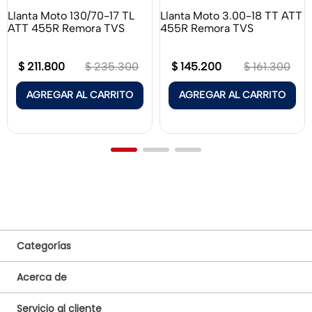
Llanta Moto 130/70-17 TL
Llanta Moto 3.00-18 TT ATT
ATT 455R Remora TVS
455R Remora TVS
$
211
.
800
$
145
.
200
$
235
.
300
$
161
.
300
AGREGAR AL CARRITO
AGREGAR AL CARRITO
Categorías
Baterías
Acerca de
Llantas
¿Quiénes somos?
Lubricantes Y Líquidos
Servicio al cliente
Términos y condiciones