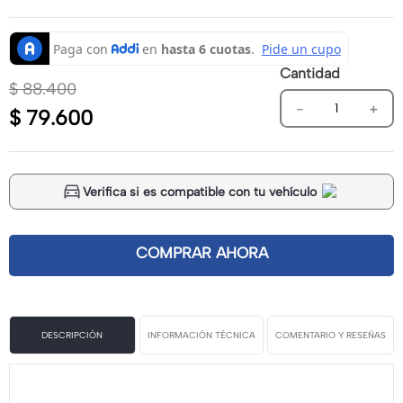
Cantidad
$
88
.
400
－
＋
$
79
.
600
Verifica si es compatible con tu vehículo
DESCRIPCIÓN
INFORMACIÓN TÉCNICA
COMENTARIO Y RESEÑAS