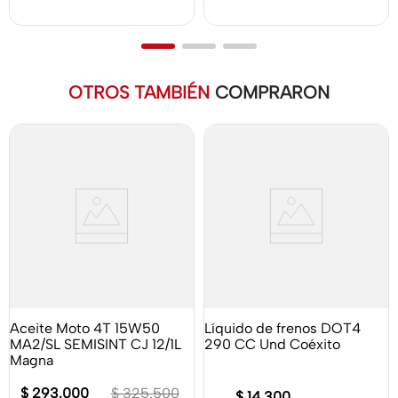
OTROS TAMBIÉN
COMPRARON
Aceite Moto 4T 15W50
Líquido de frenos DOT4
MA2/SL SEMISINT CJ 12/1L
290 CC Und Coéxito
Magna
$
293
.
000
$
325
.
500
$
14
.
300