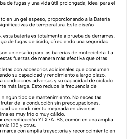
a de fugas y una vida útil prolongada, ideal para el
ito en un gel espeso, proporcionando a la Batería
gnificativas de temperatura. Este diseño
do, esta batería es totalmente a prueba de derrames.
esgo de fugas de ácido, ofreciendo una seguridad
on un desafío para las baterías de motocicleta. La
 estas fuerzas de manera más efectiva que otras
icletas con accesorios adicionales que consumen
endo su capacidad y rendimiento a largo plazo.
a a condiciones adversas y su capacidad de ciclado
e más larga. Esto reduce la frecuencia de
e ningún tipo de mantenimiento. No necesitas
disfrutar de la conducción sin preocupaciones.
lidad de rendimiento mejorada en diversas
ima es muy frío o muy cálido.
ar especificación YTX7A-BS, común en una amplia
mic 125 y otras.
na marca con amplia trayectoria y reconocimiento en