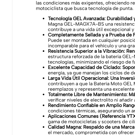
las condiciones más exigentes, ofreciendo res
motociclista que busca tecnología de punta.
Tecnología GEL Avanzada: Durabilidad y
Magna GEL-MAGX7A-BS una resistencia in
contribuye a una vida útil excepcional y
Completamente Sellada y a Prueba de F
Puede ser montada en cualquier posición
incomparable para el vehículo y una gran 
Resistencia Superior a la Vibración: Re
estructura reforzada de la batería GEL
tecnologías, minimizando el riesgo de fa
Excelente Capacidad de Ciclado: Sopor
energía, ya que manejan los ciclos de 
Larga Vida Útil Operacional: Una Invers
contribuyen a que la Batería Moto GEL 
reemplazos y representa una excelente 
Totalmente Libre de Mantenimiento: 
verificar niveles de electrolito ni añadi
Rendimiento Confiable en Amplio Rang
condiciones térmicas, asegurando un arr
Aplicaciones Comunes (Referencia YT
gama de motocicletas y scooters de cil
Calidad Magna: Respaldo de una Marca 
el mercado, comprometida con ofrecer p