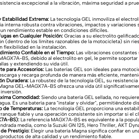
istencia excepcional a la vibración, máxima seguridad a prueb
 Estabilidad Extrema:
La tecnología GEL inmoviliza el electrol
terna robusta contra vibraciones, impactos y variaciones si
 un rendimiento estable en condiciones difíciles.
ugas en Cualquier Posición:
Gracias a su electrolito gelifica
 (dentro de los límites razonables de la motocicleta) sin ri
flexibilidad en la instalación.
ndimiento Confiable en el Tiempo:
Las vibraciones constantes s
-MAGX7A-BS, debido al electrolito en gel, le permite soportar
llas y extendiendo su vida útil.
te para Accesorios:
Las baterías GEL son ideales para motoc
descarga y recarga profunda de manera más eficiente, manteni
ión Duradera:
La robustez de la tecnología GEL, su resistenci
Magna GEL-MAGX7A-BS ofrezca una vida útil significativament
inversión.
Máxima Comodidad:
Siendo una batería GEL sellada, no requier
r agua. Es una batería para "instalar y olvidar", permitiéndote 
o de Temperaturas:
La tecnología GEL proporciona una estabi
anque fiable y una operación consistente sin importar si el cl
X7A-BS):
La referencia MAGX7A-BS es equivalente a la popul
indrada media, como la Suzuki GN 125, Hero Thriller, AKT Dyna
de Prestigio:
Elegir una batería Magna significa confiar en u
roductos de alta calidad y un rendimiento fiable.