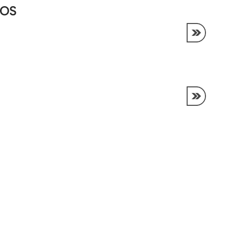
OS
as frecuentes
Radicar PQRS