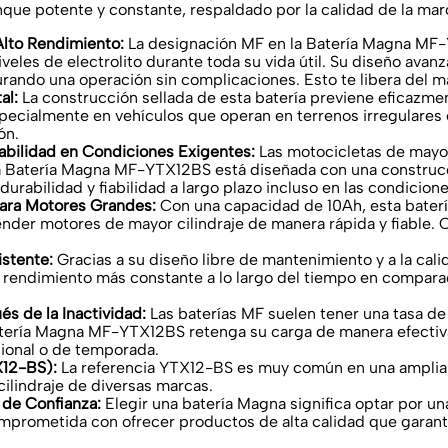
nque potente y constante, respaldado por la calidad de la ma
lto Rendimiento:
La designación MF en la Batería Magna MF-Y
niveles de electrolito durante toda su vida útil. Su diseño av
rando una operación sin complicaciones. Esto te libera del m
al:
La construcción sellada de esta batería previene eficazment
specialmente en vehículos que operan en terrenos irregulares 
ón.
rabilidad en Condiciones Exigentes:
Las motocicletas de mayor
La Batería Magna MF-YTX12BS está diseñada con una construcc
 durabilidad y fiabilidad a largo plazo incluso en las condicio
para Motores Grandes:
Con una capacidad de 10Ah, esta batería
der motores de mayor cilindraje de manera rápida y fiable. 
istente:
Gracias a su diseño libre de mantenimiento y a la ca
un rendimiento más constante a lo largo del tiempo en compara
s de la Inactividad:
Las baterías MF suelen tener una tasa d
tería Magna MF-YTX12BS retenga su carga de manera efectiva 
ional o de temporada.
X12-BS):
La referencia YTX12-BS es muy común en una amplia 
ilindraje de diversas marcas.
de Confianza:
Elegir una batería Magna significa optar por u
mprometida con ofrecer productos de alta calidad que garanti