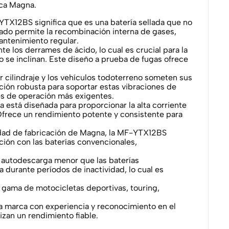
rca Magna.
TX12BS significa que es una batería sellada que no
anzado permite la recombinación interna de gases,
antenimiento regular.
e los derrames de ácido, lo cual es crucial para la
o se inclinan. Este diseño a prueba de fugas ofrece
 cilindraje y los vehículos todoterreno someten sus
ión robusta para soportar estas vibraciones de
nes de operación más exigentes.
 está diseñada para proporcionar la alta corriente
Ofrece un rendimiento potente y consistente para
lidad de fabricación de Magna, la MF-YTX12BS
ción con las baterías convencionales,
e autodescarga menor que las baterías
durante períodos de inactividad, lo cual es
gama de motocicletas deportivas, touring,
na marca con experiencia y reconocimiento en el
zan un rendimiento fiable.