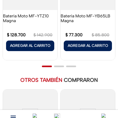
Batería Moto MF-YTZ10
Batería Moto MF-YB65LB
Magna
Magna
$
128
.
700
$
77
.
300
$
142
.
900
$
85
.
800
AGREGAR AL CARRITO
AGREGAR AL CARRITO
OTROS TAMBIÉN
COMPRARON