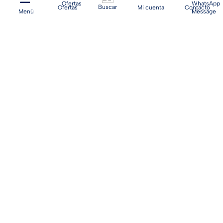
Buscar
Ofertas
Mi cuenta
Contacto
Batería Moto MF-YTZ10
Batería Moto MF-YB65LB
Magna
Magna
$
128
.
700
$
77
.
300
$
142
.
900
$
85
.
800
AGREGAR AL CARRITO
AGREGAR AL CARRITO