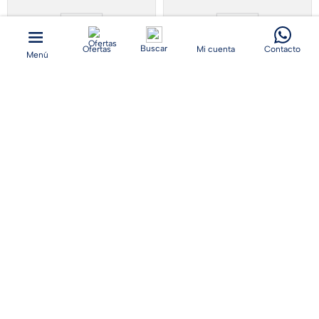
Buscar
Ofertas
Mi cuenta
Contacto
Batería Moto MF-YTZ12-BS
Batería Moto MF-YB7BB
Magna
Magna
$
157
.
200
$
85
.
600
$
174
.
600
$
95
.
100
AGREGAR AL CARRITO
AGREGAR AL CARRITO