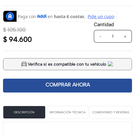
Cantidad
$
105
.
100
－
＋
$
94
.
600
Verifica si es compatible con tu vehículo
DESCRIPCIÓN
INFORMACIÓN TÉCNICA
COMENTARIO Y RESEÑAS