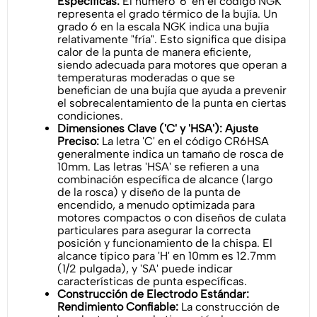
Específicas:
El número '6' en el código NGK
representa el grado térmico de la bujía. Un
grado 6 en la escala NGK indica una bujía
relativamente "fría". Esto significa que disipa
calor de la punta de manera eficiente,
siendo adecuada para motores que operan a
temperaturas moderadas o que se
benefician de una bujía que ayuda a prevenir
el sobrecalentamiento de la punta en ciertas
condiciones.
Dimensiones Clave ('C' y 'HSA'): Ajuste
Preciso:
La letra 'C' en el código CR6HSA
generalmente indica un tamaño de rosca de
10mm. Las letras 'HSA' se refieren a una
combinación específica de alcance (largo
de la rosca) y diseño de la punta de
encendido, a menudo optimizada para
motores compactos o con diseños de culata
particulares para asegurar la correcta
posición y funcionamiento de la chispa. El
alcance típico para 'H' en 10mm es 12.7mm
(1/2 pulgada), y 'SA' puede indicar
características de punta específicas.
Construcción de Electrodo Estándar:
Rendimiento Confiable:
La construcción de