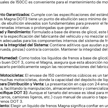
duales de 150CC es conveniente para el mantenimiento de motoc
nto Garantizados:
Cumple con las especificaciones del están
enos Magna DOT3 tiene un punto de ebullición seco mínimo de
de ebullición elevados son fundamentales para prevenir el f
frenadas intensas o prolongadas que generan calor.
ad y Rendimiento:
Formulado a base de éteres de glicol, este
la especificación del fabricante del vehículo y no mezclar s
n adecuadas para los componentes internos del sistema de fr
e la Integridad del Sistema:
Contiene aditivos que ayudan a 
 rueda, pinzas) contra la corrosión. Mantener la integridad de
a Humedad:
Como todos los líquidos de frenos a base de glico
 un buen DOT 3, como el Magna, asegura que esta absorción 
azarlo periódicamente según las recomendaciones del fabrica
.
Motocicletas:
El envase de 150 centímetros cúbicos es un tam
 muchas motocicletas, donde la capacidad del depósito de líq
ara Distribución y Venta:
La presentación en caja con 24 env
nta, facilitando la manipulación, almacenamiento y comercializ
ecifique DOT 3):
Aunque el tamaño del envase es ideal para m
 carros, camiones ligeros, etc.) cuyo manual de usuario o tapa
 frenos DOT 3.
iento:
Elegir un líquido de frenos Magna significa confiar en 