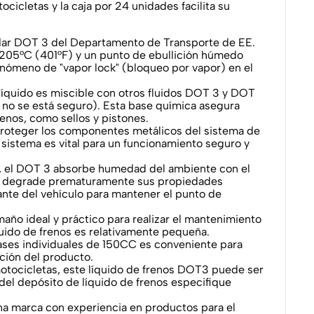
icletas y la caja por 24 unidades facilita su
dar DOT 3 del Departamento de Transporte de EE.
 205°C (401°F) y un punto de ebullición húmedo
enómeno de "vapor lock" (bloqueo por vapor) en el
 líquido es miscible con otros fluidos DOT 3 y DOT
i no se está seguro). Esta base química asegura
enos, como sellos y pistones.
proteger los componentes metálicos del sistema de
l sistema es vital para un funcionamiento seguro y
l, el DOT 3 absorbe humedad del ambiente con el
no degrade prematuramente sus propiedades
nte del vehículo para mantener el punto de
año ideal y práctico para realizar el mantenimiento
uido de frenos es relativamente pequeña.
ases individuales de 150CC es conveniente para
ación del producto.
otocicletas, este líquido de frenos DOT3 puede ser
 del depósito de líquido de frenos especifique
una marca con experiencia en productos para el