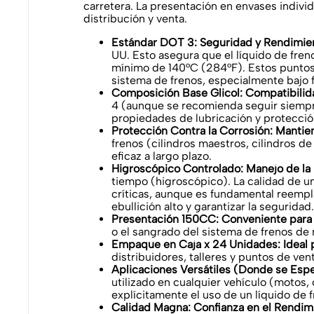
carretera. La presentación en envases indivi
distribución y venta.
Estándar DOT 3: Seguridad y Rendimie
UU. Esto asegura que el líquido de fr
mínimo de 140°C (284°F). Estos puntos 
sistema de frenos, especialmente bajo 
Composición Base Glicol: Compatibilid
4 (aunque se recomienda seguir siempre 
propiedades de lubricación y protecció
Protección Contra la Corrosión: Mantien
frenos (cilindros maestros, cilindros de
eficaz a largo plazo.
Higroscópico Controlado: Manejo de l
tiempo (higroscópico). La calidad de
críticas, aunque es fundamental reempl
ebullición alto y garantizar la seguridad
Presentación 150CC: Conveniente para 
o el sangrado del sistema de frenos de
Empaque en Caja x 24 Unidades: Ideal p
distribuidores, talleres y puntos de ve
Aplicaciones Versátiles (Donde se Esp
utilizado en cualquier vehículo (motos,
explícitamente el uso de un líquido de
Calidad Magna: Confianza en el Rendim