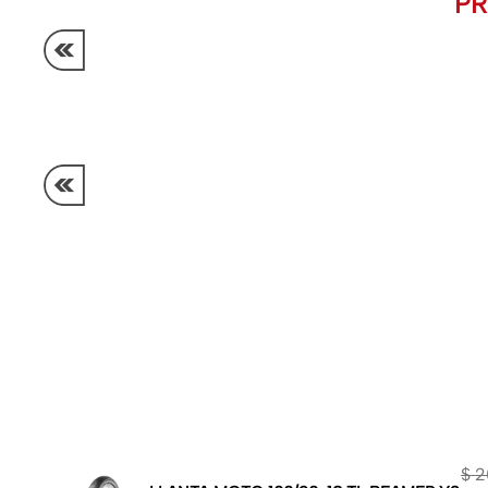
PR
¿Quiénes somos?
Términos
$
2