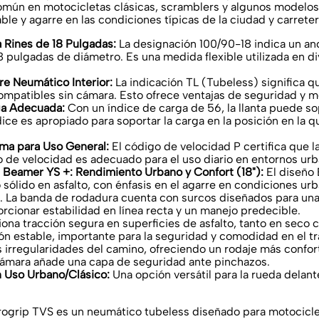
 común en motocicletas clásicas, scramblers y algunos model
le y agarre en las condiciones típicas de la ciudad y carreter
 Rines de 18 Pulgadas:
La designación 100/90-18 indica un an
8 pulgadas de diámetro. Es una medida flexible utilizada en di
e Neumático Interior:
La indicación TL (Tubeless) significa qu
ompatibles sin cámara. Esto ofrece ventajas de seguridad y 
ga Adecuada:
Con un índice de carga de 56, la llanta puede 
ce es apropiado para soportar la carga en la posición en la 
ma para Uso General:
El código de velocidad P certifica que l
 de velocidad es adecuado para el uso diario en entornos urb
Beamer YS +: Rendimiento Urbano y Confort (18"):
El diseño 
sólido en asfalto, con énfasis en el agarre en condiciones urb
as. La banda de rodadura cuenta con surcos diseñados para una
rcionar estabilidad en línea recta y un manejo predecible.
ona tracción segura en superficies de asfalto, tanto en seco c
 estable, importante para la seguridad y comodidad en el trá
 irregularidades del camino, ofreciendo un rodaje más confort
cámara añade una capa de seguridad ante pinchazos.
n Uso Urbano/Clásico:
Una opción versátil para la rueda delant
ogrip TVS es un neumático tubeless diseñado para motociclet