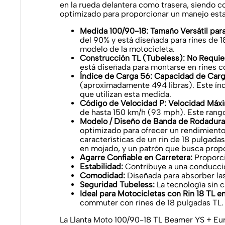
en la rueda delantera como trasera, siendo
optimizado para proporcionar un manejo estab
Medida 100/90-18: Tamaño Versátil para
del 90% y está diseñada para rines de 1
modelo de la motocicleta.
Construcción TL (Tubeless): No Requier
está diseñada para montarse en rines c
Índice de Carga 56: Capacidad de Car
(aproximadamente 494 libras). Este índi
que utilizan esta medida.
Código de Velocidad P: Velocidad Máxi
de hasta 150 km/h (93 mph). Este rango
Modelo / Diseño de Banda de Rodadura 
optimizado para ofrecer un rendimiento 
características de un rin de 18 pulgad
en mojado, y un patrón que busca propo
Agarre Confiable en Carretera:
Proporci
Estabilidad:
Contribuye a una conducción
Comodidad:
Diseñada para absorber las
Seguridad Tubeless:
La tecnología sin 
Ideal para Motocicletas con Rin 18 TL e
commuter con rines de 18 pulgadas TL.
La Llanta Moto 100/90-18 TL Beamer YS + Eur