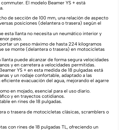
os commuter. El modelo Beamer YS + está
a.
cho de sección de 100 mm, una relación de aspecto
versas posiciones (delantera o trasera) según el
e esta llanta no necesita un neumático interior y
menor peso.
soportar un peso máximo de hasta 224 kilogramos
que se monte (delantera o trasera) en motocicletas
a llanta puede alcanzar de forma segura velocidades
anos y en carretera a velocidades permitidas.
Beamer YS + en esta medida de 18 pulgadas está
anas y un rodaje confortable, adaptado a las
 eficiente evacuación del agua, mejorando el agarre
omo en mojado, esencial para el uso diario.
fico y en trayectos cotidianos.
able en rines de 18 pulgadas.
era o trasera de motocicletas clásicas, scramblers o
as con rines de 18 pulgadas TL, ofreciendo un