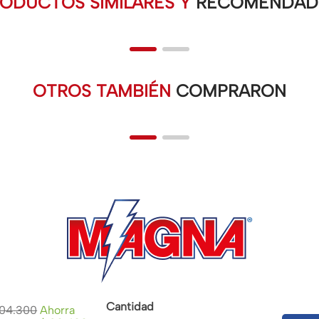
ODUCTOS SIMILARES Y
RECOMENDAD
OTROS TAMBIÉN
COMPRARON
 y condiciones
Nuestras tiendas
Pregunt
Cantidad
04
.
300
Ahorra